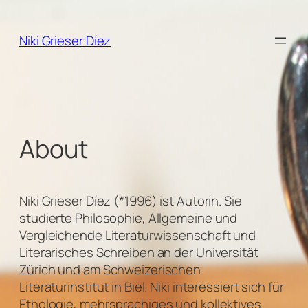
Zum
Inhalt
Niki Grieser Díez
springen
About
Niki Grieser Díez (*1996) ist Autorin. Sie
studierte Philosophie, Allgemeine und
Vergleichende Literaturwissenschaft und
Literarisches Schreiben an der Universität
Zürich und am Schweizerischen
Literaturinstitut in Biel. Niki interessiert sich für
Ethologie, mehrsprachiges und kollektives