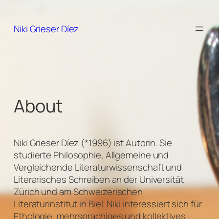
Zum
Inhalt
Niki Grieser Díez
springen
About
Niki Grieser Díez (*1996) ist Autorin. Sie
studierte Philosophie, Allgemeine und
Vergleichende Literaturwissenschaft und
Literarisches Schreiben an der Universität
Zürich und am Schweizerischen
Literaturinstitut in Biel. Niki interessiert sich für
Ethologie, mehrsprachiges und kollektives